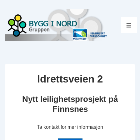
↓
Hopp
til
ME
hovedinnholdet
Idrettsveien 2
Nytt leilighetsprosjekt på
Finnsnes
Ta kontakt for mer informasjon