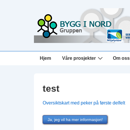
↓
Hopp
til
hovedinnholdet
Main
Hjem
Våre prosjekter
Om oss
Navigation
test
Oversiktskart med peker på første delfelt
Ja, jeg vil ha mer informasjon!