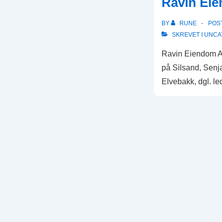
Ravin Ei
BY
RUNE
POS
SKREVET I
UNCA
Ravin Eiendom AS
på Silsand, Senj
Elvebakk, dgl. l