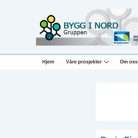
↓
Hopp
til
hovedinnholdet
Main
Hjem
Våre prosjekter
Om oss
Navigation