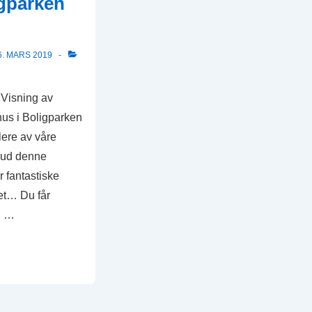
igparken
6. MARS 2019
! Visning av
ehus i Boligparken
lere av våre
lbud denne
r fantastiske
et… Du får
en …