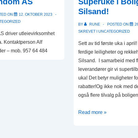
endom AS
Superuke i Bol
Silsand!
TED ON
12. OKTOBER 2023
TEGORIZED
BY
RUNE
POSTED ON
2
SKREVET I
UNCATEGORIZED
 driver utleievirksomhet
a. Kontaktperson Alf
Sett av tid første uka i april
eder – mob. 957 64 484
ferdige leiligheter og rekk
Silsand. I samarbeid med f
leverandører gir vi superti
uka! Det betyr muligheter fo
rabatter!Og ikke nok med d
også flere tilvalg på bolig
Superuke
Read more »
i
Boligparken
Silsand!