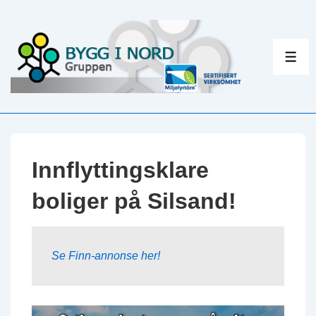
↓
Hopp
til
ME
hovedinnholdet
Innflyttingsklare
boliger på Silsand!
Se Finn-annonse her!